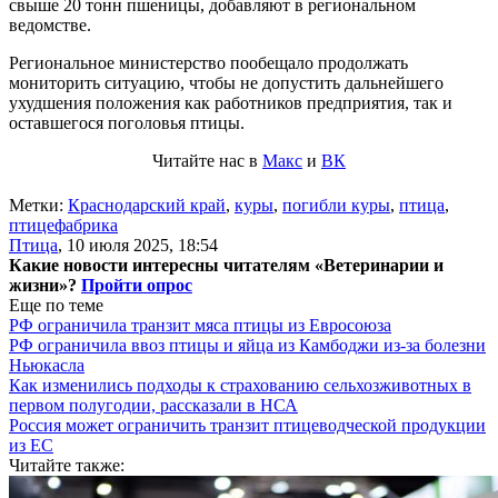
свыше 20 тонн пшеницы, добавляют в региональном
ведомстве.
Региональное министерство пообещало продолжать
мониторить ситуацию, чтобы не допустить дальнейшего
ухудшения положения как работников предприятия, так и
оставшегося поголовья птицы.
Читайте нас в
Макс
и
ВК
Метки:
Краснодарский край
,
куры
,
погибли куры
,
птица
,
птицефабрика
Птица
,
10 июля 2025, 18:54
Какие новости интересны читателям «Ветеринарии и
жизни»?
Пройти опрос
Еще по теме
РФ ограничила транзит мяса птицы из Евросоюза
РФ ограничила ввоз птицы и яйца из Камбоджи из-за болезни
Ньюкасла
Как изменились подходы к страхованию сельхозживотных в
первом полугодии, рассказали в НСА
Россия может ограничить транзит птицеводческой продукции
из ЕС
Читайте также: