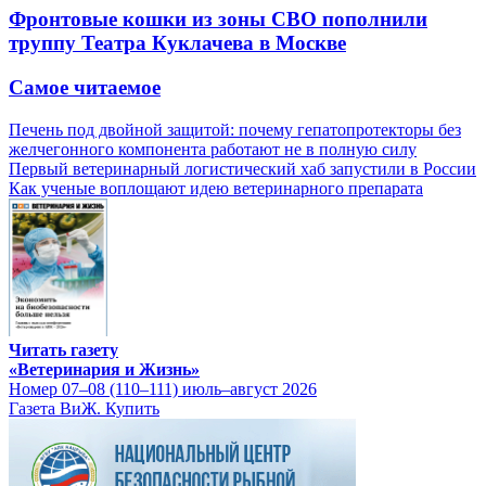
Фронтовые кошки из зоны СВО пополнили
труппу Театра Куклачева в Москве
Самое читаемое
Печень под двойной защитой: почему гепатопротекторы без
желчегонного компонента работают не в полную силу
Первый ветеринарный логистический хаб запустили в России
Как ученые воплощают идею ветеринарного препарата
Читать газету
«Ветеринария и Жизнь»
Номер 07–08 (110–111) июль–август 2026
Газета ВиЖ. Купить