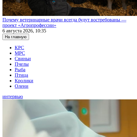
Почему ветеринарные врачи всегда будут востребованы —
проект «Агропрофессии»
6 августа 2026, 10:35
На главную
КРС
МРС
Свиньи
Пчелы
Рыба
Птица
Кролики
Олени
интервью