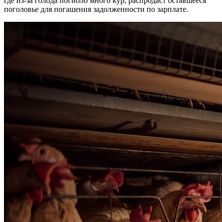
где из-за голода погибло много кур, распродаст оставшееся
поголовье для погашения задолженности по зарплате.