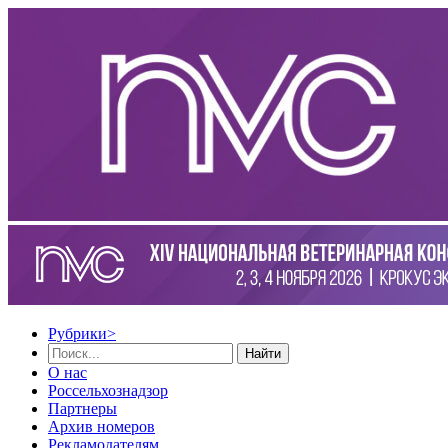
Рубрики
>
Найти
О нас
Россельхознадзор
Партнеры
Архив номеров
Рекламодателям