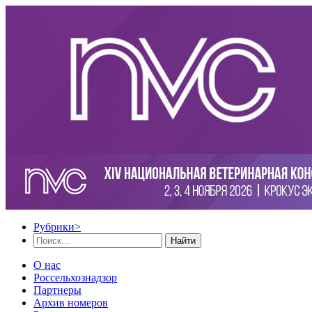
Рубрики
>
Найти
О нас
Россельхознадзор
Партнеры
Архив номеров