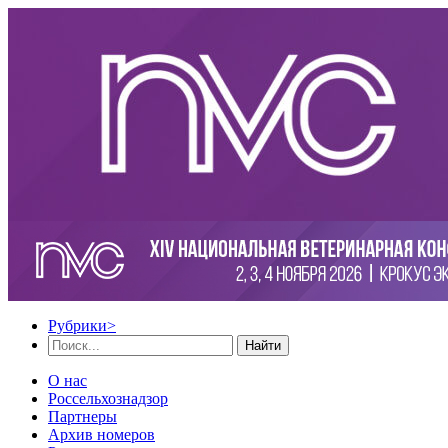
Рубрики
>
Найти
О нас
Россельхознадзор
Партнеры
Архив номеров