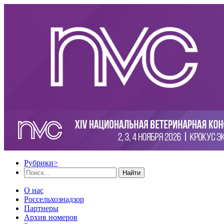
Рубрики
>
Найти
О нас
Россельхознадзор
Партнеры
Архив номеров