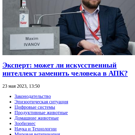
Эксперт: может ли искусственный
интеллект заменить человека в АПК?
23 мая 2023, 13:50
Законодательство
Эпизоотическая ситуация
Цифровые системы
Продуктивные животные
Домашние животные
Зообизнес
Наука и Технологии
Мировая ветеринария