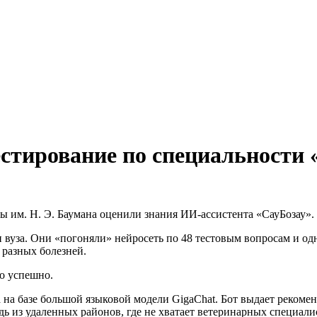
стирование по специальности 
 им. Н. Э. Баумана оценили знания ИИ-ассистента «СауБозау».
 вуза. Они «погоняли» нейросеть по 48 тестовым вопросам и о
 разных болезней.
о успешно.
 на базе большой языковой модели GigaChat. Бот выдает рекоме
дь из удаленных районов, где не хватает ветеринарных специали