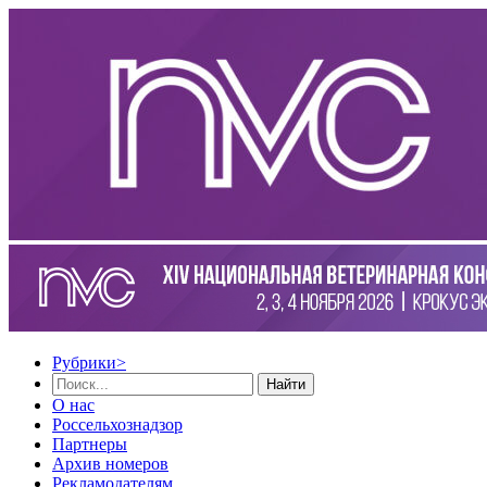
Рубрики
>
Найти
О нас
Россельхознадзор
Партнеры
Архив номеров
Рекламодателям