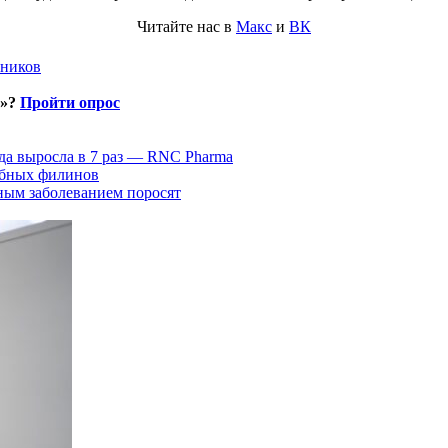
Читайте нас в
Макс
и
ВК
тников
и»?
Пройти опрос
да выросла в 7 раз — RNC Pharma
ыбных филинов
ным заболеванием поросят