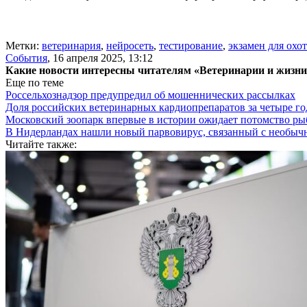
Метки:
ветеринария
,
нейросеть
,
тестирование
,
экзамен для охо
События
,
16 апреля 2025, 13:12
Какие новости интересны читателям «Ветеринарии и жизн
Еще по теме
Россельхознадзор предупредил об мошеннических рассылках
Доля российских ветеринарных кардиопрепаратов за четыре го
Московский зоопарк впервые в истории ожидает потомство р
В Нидерландах нашли новый парвовирус, связанный с необыч
Читайте также: