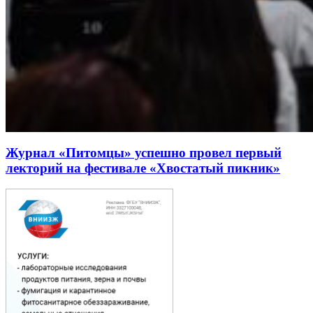
Журнал «Питомцы» успешно провел первый
лекторий на фестивале «Хвостатый пикник»