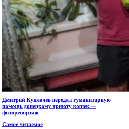
Дмитрий Куклачев передал гуманитарную
помощь донецкому приюту кошек —
фоторепортаж
Самое читаемое