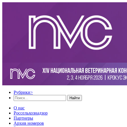
Рубрики
>
Найти
О нас
Россельхознадзор
Партнеры
Архив номеров