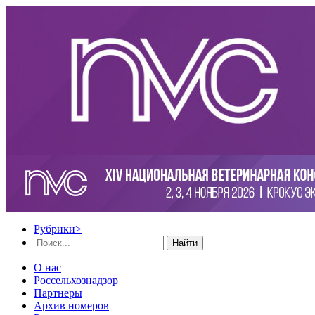
Рубрики
>
Найти
О нас
Россельхознадзор
Партнеры
Архив номеров