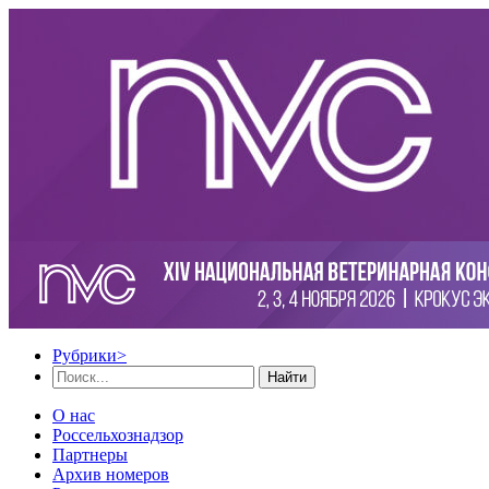
Рубрики
>
Найти
О нас
Россельхознадзор
Партнеры
Архив номеров