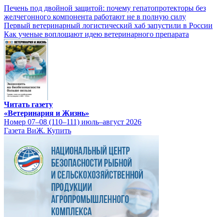
Печень под двойной защитой: почему гепатопротекторы без
желчегонного компонента работают не в полную силу
Первый ветеринарный логистический хаб запустили в России
Как ученые воплощают идею ветеринарного препарата
Читать газету
«Ветеринария и Жизнь»
Номер 07–08 (110–111) июль–август 2026
Газета ВиЖ. Купить