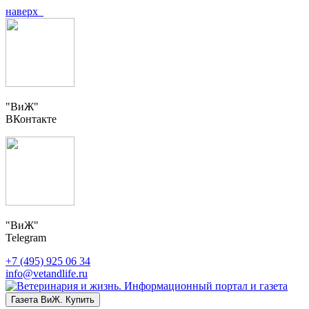
наверх
"ВиЖ"
ВКонтакте
"ВиЖ"
Telegram
+7 (495) 925 06 34
info@vetandlife.ru
Газета ВиЖ. Купить