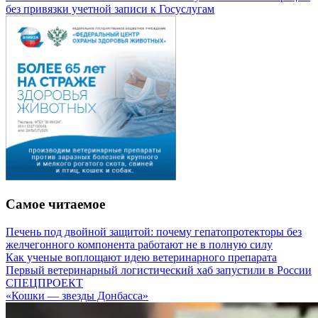
без привязки учетной записи к Госуслугам
Самое читаемое
Печень под двойной защитой: почему гепатопротекторы без
желчегонного компонента работают не в полную силу
Как ученые воплощают идею ветеринарного препарата
Первый ветеринарный логистический хаб запустили в России
СПЕЦПРОЕКТ
«Кошки — звезды Донбасса»