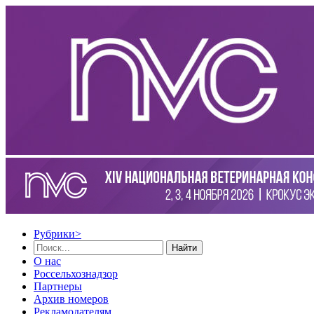
Рубрики
>
Найти
О нас
Россельхознадзор
Партнеры
Архив номеров
Рекламодателям