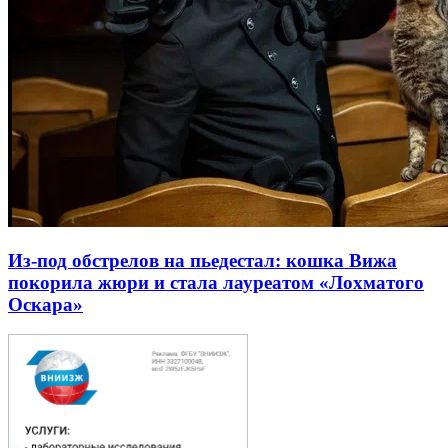
Из-под обстрелов на пьедестал: кошка Вижа
покорила жюри и стала лауреатом «Лохматого
Оскара»