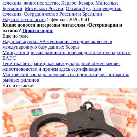
селекция
,
животноводство
,
Карлос Фаваро
,
Минсельхз
Бразилии
,
Мнсельхоз России
,
Оксана Лут
,
птицеводство
,
селекция
,
Сотрудничество Россиии и Бразилии
Наука и технологии
,
5 февраля 2026, 9:41
Какие новости интересны читателям «Ветеринарии и
жизни»?
Пройти опрос
Еще по теме
Научный журнал «Ветеринария сегодня» включен в
международную базу данных Scopus
Мишустин призвал развивать производство ветпрепаратов в
ЕАЭС
Генетика без границ: как международный обмен меняет
животноводство и причем здесь сертификация
Московский зоопарк впервые в истории ожидает потомство
рыбных филинов
Читайте также: