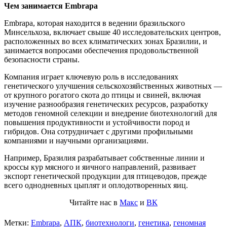
Чем занимается Embrapa
Embrapa, которая находится в ведении бразильского
Минсельхоза, включает свыше 40 исследовательских центров,
расположенных во всех климатических зонах Бразилии, и
занимается вопросами обеспечения продовольственной
безопасности страны.
Компания играет ключевую роль в исследованиях
генетического улучшения сельскохозяйственных животных —
от крупного рогатого скота до птицы и свиней, включая
изучение разнообразия генетических ресурсов, разработку
методов геномной селекции и внедрение биотехнологий для
повышения продуктивности и устойчивости пород и
гибридов. Она сотрудничает с другими профильными
компаниями и научными организациями.
Например, Бразилия разрабатывает собственные линии и
кроссы кур мясного и яичного направлений, развивает
экспорт генетической продукции для птицеводов, прежде
всего однодневных цыплят и оплодотворенных яиц.
Читайте нас в
Макс
и
ВК
Метки:
Embrapa
,
АПК
,
биотехнологи
,
генетика
,
геномная