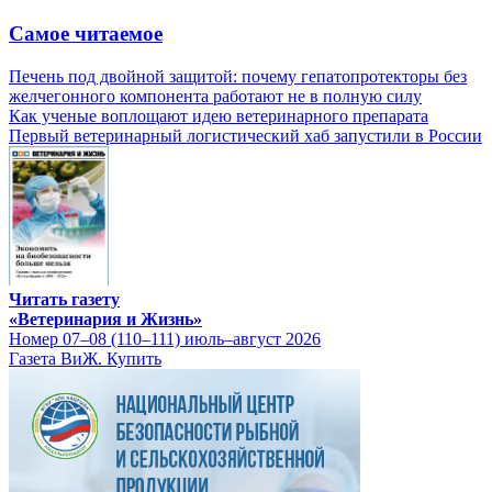
Самое читаемое
Печень под двойной защитой: почему гепатопротекторы без
желчегонного компонента работают не в полную силу
Как ученые воплощают идею ветеринарного препарата
Первый ветеринарный логистический хаб запустили в России
Читать газету
«Ветеринария и Жизнь»
Номер 07–08 (110–111) июль–август 2026
Газета ВиЖ. Купить