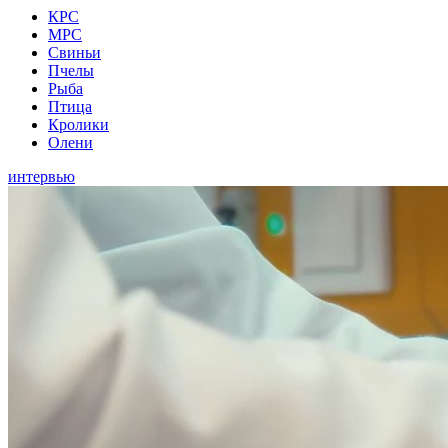
КРС
МРС
Свиньи
Пчелы
Рыба
Птица
Кролики
Олени
интервью