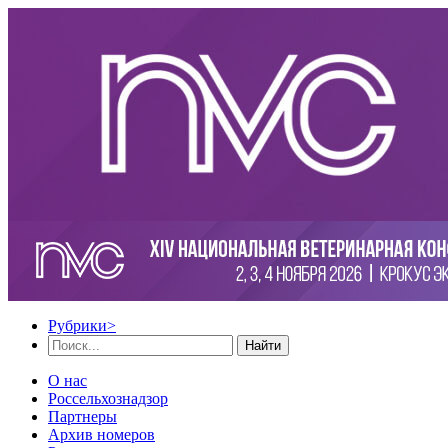
Рубрики
>
Найти
О нас
Россельхознадзор
Партнеры
Архив номеров