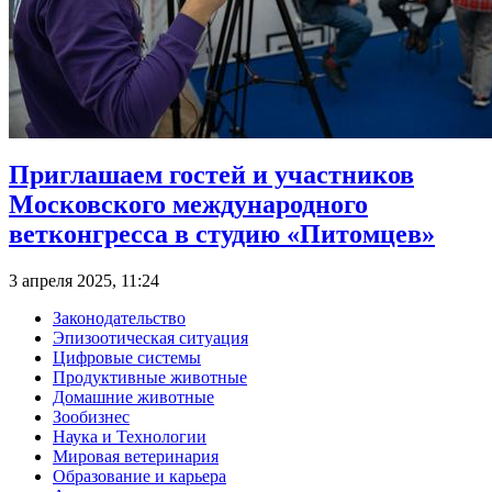
Приглашаем гостей и участников
Московского международного
ветконгресса в студию «Питомцев»
3 апреля 2025, 11:24
Законодательство
Эпизоотическая ситуация
Цифровые системы
Продуктивные животные
Домашние животные
Зообизнес
Наука и Технологии
Мировая ветеринария
Образование и карьера