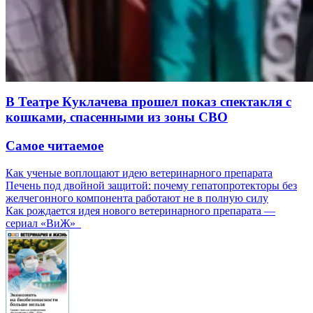
В Театре Куклачева прошел показ спектакля с
кошками, спасенными из зоны СВО
Самое читаемое
Как ученые воплощают идею ветеринарного препарата
Печень под двойной защитой: почему гепатопротекторы без
желчегонного компонента работают не в полную силу
Как рождается идея нового ветеринарного препарата —
сериал «ВиЖ»