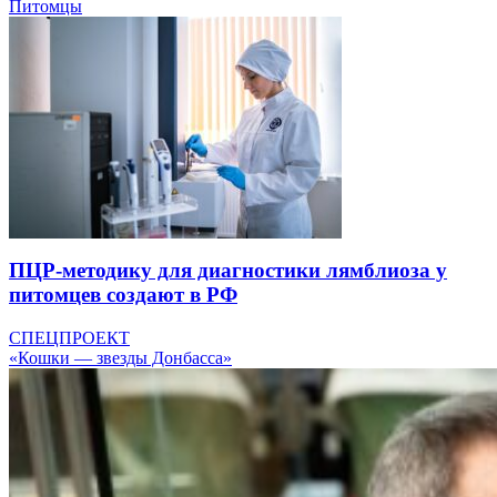
Питомцы
ПЦР-методику для диагностики лямблиоза у
питомцев создают в РФ
СПЕЦПРОЕКТ
«Кошки — звезды Донбасса»