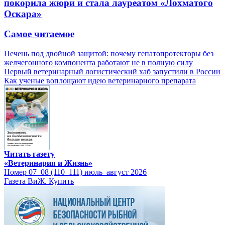
покорила жюри и стала лауреатом «Лохматого
Оскара»
Самое читаемое
Печень под двойной защитой: почему гепатопротекторы без
желчегонного компонента работают не в полную силу
Первый ветеринарный логистический хаб запустили в России
Как ученые воплощают идею ветеринарного препарата
Читать газету
«Ветеринария и Жизнь»
Номер 07–08 (110–111) июль–август 2026
Газета ВиЖ. Купить