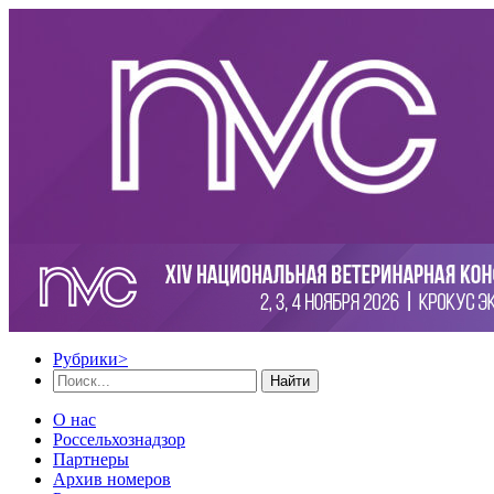
Рубрики
>
Найти
О нас
Россельхознадзор
Партнеры
Архив номеров