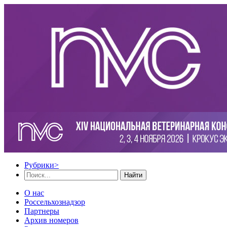
Рубрики
>
Найти
О нас
Россельхознадзор
Партнеры
Архив номеров