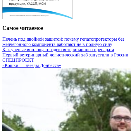
Самое читаемое
Печень под двойной защитой: почему гепатопротекторы без
желчегонного компонента работают не в полную силу
Как ученые воплощают идею ветеринарного препарата
Первый ветеринарный логистический хаб запустили в России
СПЕЦПРОЕКТ
«Кошки — звезды Донбасса»