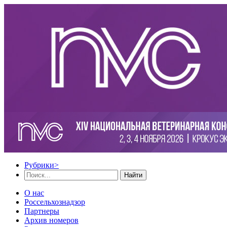
Рубрики
>
Найти
О нас
Россельхознадзор
Партнеры
Архив номеров