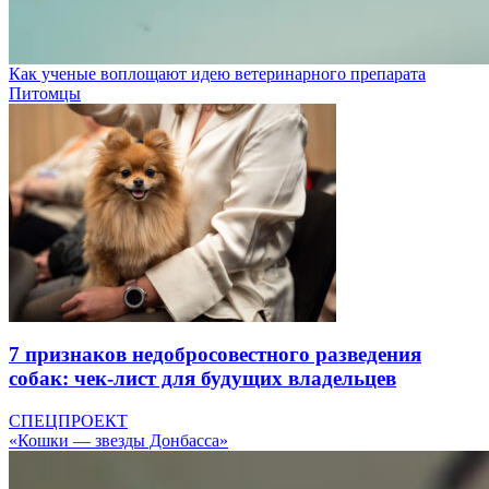
Как ученые воплощают идею ветеринарного препарата
Питомцы
7 признаков недобросовестного разведения
собак: чек-лист для будущих владельцев
СПЕЦПРОЕКТ
«Кошки — звезды Донбасса»