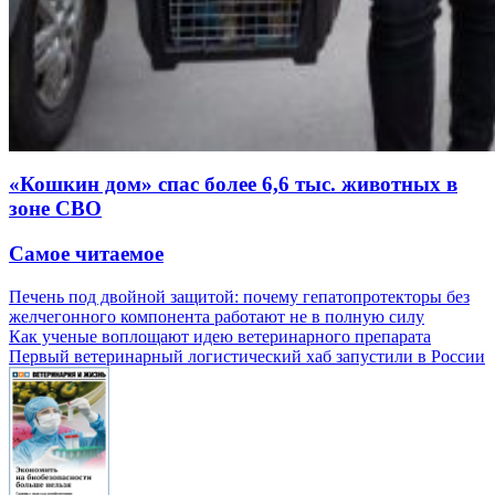
«Кошкин дом» спас более 6,6 тыс. животных в
зоне СВО
Самое читаемое
Печень под двойной защитой: почему гепатопротекторы без
желчегонного компонента работают не в полную силу
Как ученые воплощают идею ветеринарного препарата
Первый ветеринарный логистический хаб запустили в России