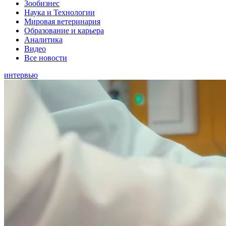
Зообизнес
Наука и Технологии
Мировая ветеринария
Образование и карьера
Аналитика
Видео
Все новости
интервью