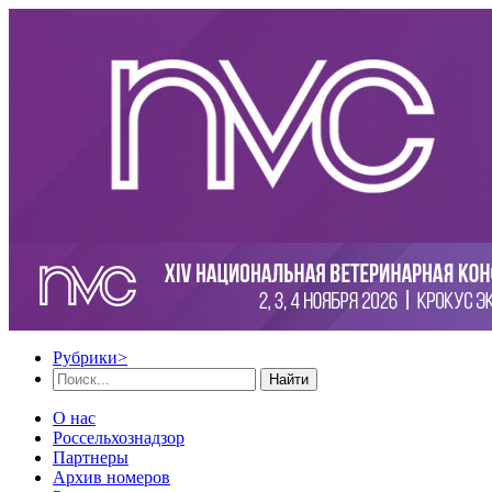
Рубрики
>
Найти
О нас
Россельхознадзор
Партнеры
Архив номеров