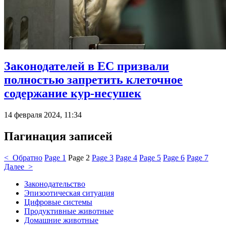
Законодателей в ЕС призвали
полностью запретить клеточное
содержание кур-несушек
14 февраля 2024, 11:34
Пагинация записей
< Обратно
Page
1
Page
2
Page
3
Page
4
Page
5
Page
6
Page
7
Далее >
Законодательство
Эпизоотическая ситуация
Цифровые системы
Продуктивные животные
Домашние животные