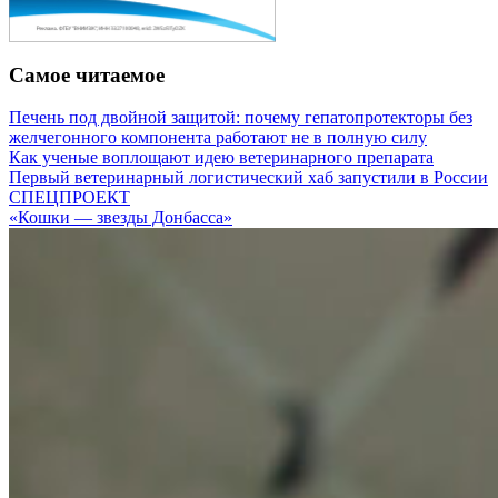
Самое читаемое
Печень под двойной защитой: почему гепатопротекторы без
желчегонного компонента работают не в полную силу
Как ученые воплощают идею ветеринарного препарата
Первый ветеринарный логистический хаб запустили в России
СПЕЦПРОЕКТ
«Кошки — звезды Донбасса»