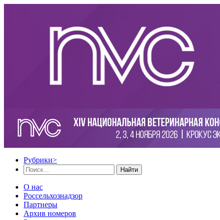
Рубрики
>
Найти
О нас
Россельхознадзор
Партнеры
Архив номеров