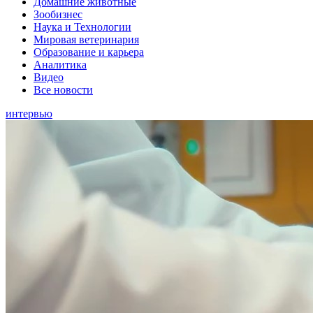
Домашние животные
Зообизнес
Наука и Технологии
Мировая ветеринария
Образование и карьера
Аналитика
Видео
Все новости
интервью