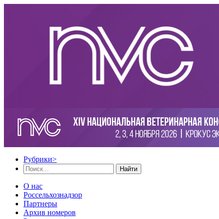
Рубрики
>
Найти
О нас
Россельхознадзор
Партнеры
Архив номеров