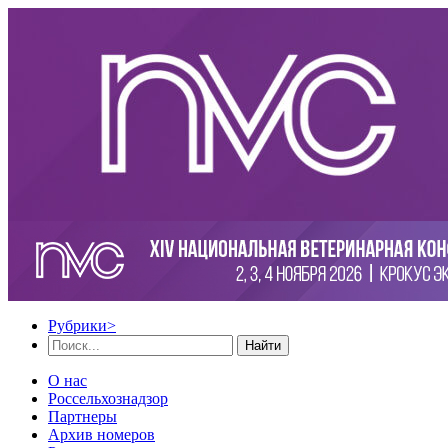
Рубрики
>
Найти
О нас
Россельхознадзор
Партнеры
Архив номеров