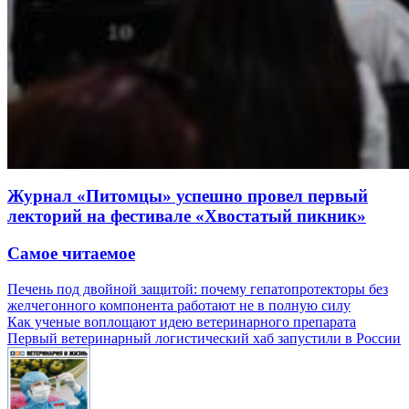
Журнал «Питомцы» успешно провел первый
лекторий на фестивале «Хвостатый пикник»
Самое читаемое
Печень под двойной защитой: почему гепатопротекторы без
желчегонного компонента работают не в полную силу
Как ученые воплощают идею ветеринарного препарата
Первый ветеринарный логистический хаб запустили в России