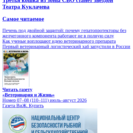
Третья кошка из зоны СВО станет звездой
Театра Куклачева
Самое читаемое
Печень под двойной защитой: почему гепатопротекторы без
желчегонного компонента работают не в полную силу
Как ученые воплощают идею ветеринарного препарата
Первый ветеринарный логистический хаб запустили в России
Читать газету
«Ветеринария и Жизнь»
Номер 07–08 (110–111) июль–август 2026
Газета ВиЖ. Купить