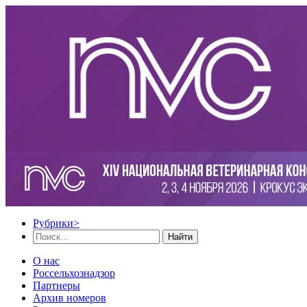
Рубрики
>
Найти
О нас
Россельхознадзор
Партнеры
Архив номеров