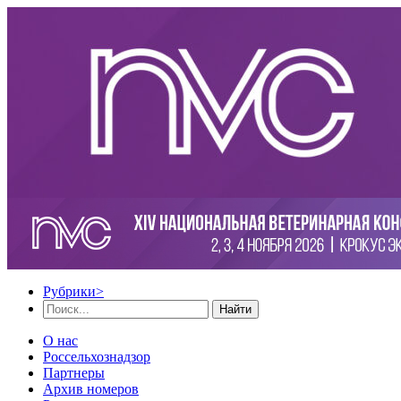
Рубрики
>
Найти
О нас
Россельхознадзор
Партнеры
Архив номеров