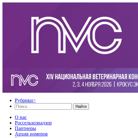
Рубрики
>
Найти
О нас
Россельхознадзор
Партнеры
Архив номеров