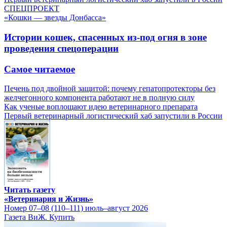
СПЕЦПРОЕКТ
«Кошки — звезды Донбасса»
Истории кошек, спасенных из-под огня в зоне
проведения спецоперации
Самое читаемое
Печень под двойной защитой: почему гепатопротекторы без
желчегонного компонента работают не в полную силу
Как ученые воплощают идею ветеринарного препарата
Первый ветеринарный логистический хаб запустили в России
Читать газету
«Ветеринария и Жизнь»
Номер 07–08 (110–111) июль–август 2026
Газета ВиЖ. Купить