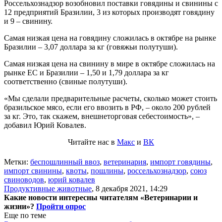
Россельхознадзор возобновил поставки говядины и свинины с
12 предприятий Бразилии, 3 из которых производят говядину
и 9 – свинину.
Самая низкая цена на говядину сложилась в октябре на рынке
Бразилии – 3,07 доллара за кг (говяжьи полутуши).
Самая низкая цена на свинину в мире в октябре сложилась на
рынке ЕС и Бразилии – 1,50 и 1,79 доллара за кг
соответственно (свиные полутуши).
«Мы сделали предварительные расчеты, сколько может стоить
бразильское мясо, если его ввозить в РФ, – около 200 рублей
за кг. Это, так скажем, внешнеторговая себестоимость», –
добавил Юрий Ковалев.
Читайте нас в
Макс
и
ВК
Метки:
беспошлинный ввоз
,
ветеринария
,
импорт говядины
,
импорт свинины
,
квоты
,
пошлины
,
россельхознадзор
,
союз
свиноводов
,
юрий ковалев
Продуктивные животные
,
8 декабря 2021, 14:29
Какие новости интересны читателям «Ветеринарии и
жизни»?
Пройти опрос
Еще по теме