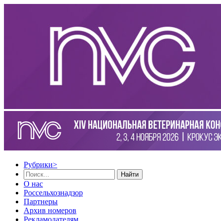
Рубрики
>
Найти
О нас
Россельхознадзор
Партнеры
Архив номеров
Рекламодателям