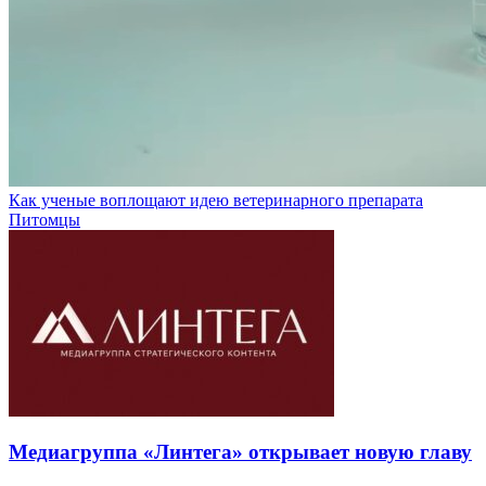
Как ученые воплощают идею ветеринарного препарата
Питомцы
Медиагруппа «Линтега» открывает новую главу