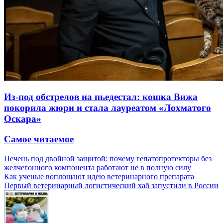
Из-под обстрелов на пьедестал: кошка Вижа
покорила жюри и стала лауреатом «Лохматого
Оскара»
Самое читаемое
Печень под двойной защитой: почему гепатопротекторы без
желчегонного компонента работают не в полную силу
Как ученые воплощают идею ветеринарного препарата
Первый ветеринарный логистический хаб запустили в России