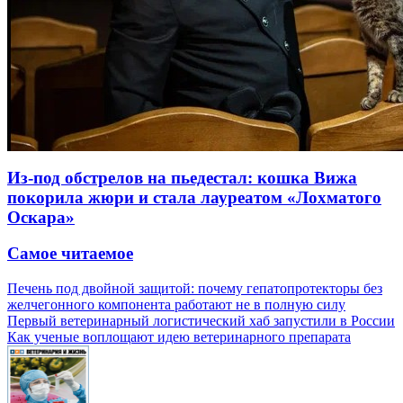
Из-под обстрелов на пьедестал: кошка Вижа
покорила жюри и стала лауреатом «Лохматого
Оскара»
Самое читаемое
Печень под двойной защитой: почему гепатопротекторы без
желчегонного компонента работают не в полную силу
Первый ветеринарный логистический хаб запустили в России
Как ученые воплощают идею ветеринарного препарата