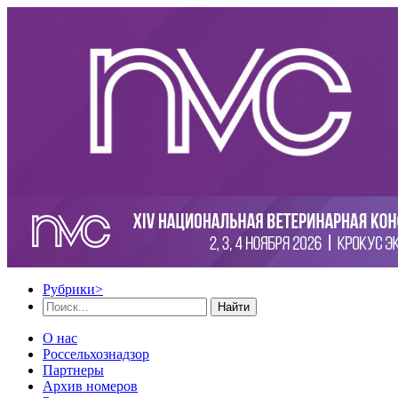
Рубрики
>
Найти
О нас
Россельхознадзор
Партнеры
Архив номеров