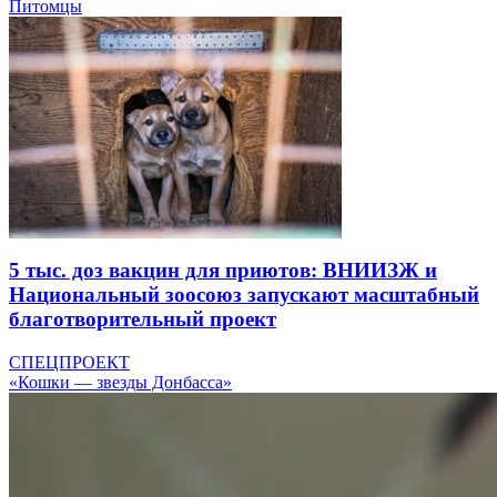
Питомцы
5 тыс. доз вакцин для приютов: ВНИИЗЖ и
Национальный зоосоюз запускают масштабный
благотворительный проект
СПЕЦПРОЕКТ
«Кошки — звезды Донбасса»