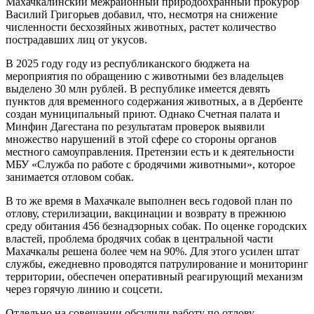
Махачкалинский межрайонный природоохранный прокурор
Василий Григорьев добавил, что, несмотря на снижение
численности бесхозяйных животных, растет количество
пострадавших лиц от укусов.
В 2025 году году из республиканского бюджета на
мероприятия по обращению с животными без владельцев
выделено 30 млн рублей. В республике имеется девять
пунктов для временного содержания животных, а в Дербенте
создан муниципальный приют. Однако Счетная палата и
Минфин Дагестана по результатам проверок выявили
множество нарушений в этой сфере со стороны органов
местного самоуправления. Претензии есть и к деятельности
МБУ «Служба по работе с бродячими животными», которое
занимается отловом собак.
В то же время в Махачкале выполнен весь годовой план по
отлову, стерилизации, вакцинации и возврату в прежнюю
среду обитания 456 безнадзорных собак. По оценке городских
властей, проблема бродячих собак в центральной части
Махачкалы решена более чем на 90%. Для этого усилен штат
службы, ежедневно проводятся патрулирование и мониторинг
территории, обеспечен оперативный реагирующий механизм
через горячую линию и соцсети.
Отдельно на совещании обсудили работу по отлову