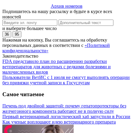
Архив номеров
Подпишитесь на нашу рассылку и будьте в курсе всех
новостей
и выберите большее число
36
95
Нажимая на кнопку, Вы соглашаетесь на обработку
персональных данных в соответствии с
«Политикой
конфиденциальности»
Законодательство
FDA представило план по расширению разработки
ветпрепаратов для животных с редкими болезнями и
малочисленных видов
Пользователи ВетИС с 1 июля не смогут выполнять операции
без привязки учетной записи к Госуслугам
Самое читаемое
Печень под двойной защитой: почему гепатопротекторы без
желчегонного компонента работают не в полную силу
Первый ветеринарный логистический хаб запустили в России
Как ученые воплощают идею ветеринарного препарата