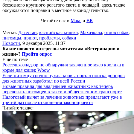
бесхозного крупного рогатого скота и лошадей, здесь также
обсуждаются поправки в местное законодательство.
Читайте нас в
Макс
и
ВК
Метки:
Дагестан
,
каспийская килька
,
Махачкала
,
отлов собак
,
питомцы
,
приют
,
проблемы
,
собаки
Новости
,
9 декабря 2025, 11:37
Какие новости интересны читателям «Ветеринарии и
жизни»?
Пройти опрос
Еще по теме
Россельхознадзор не обнаружил заявленное мясо кролика в
корме для кошек Woow
Если питомцу срочно нужна кровь: портал поиска доноров
для животных заработал по всей России
Новые правила для владельцев животных: как теперь
перевозить питомцев в такси и общественном транспорте
Налоговый вычет за лечение животных предлагают уже в
третий раз после отклонения законопроекта
Читайте также: