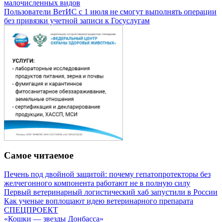
малочисленных видов
Пользователи ВетИС с 1 июля не смогут выполнять операции
без привязки учетной записи к Госуслугам
Самое читаемое
Печень под двойной защитой: почему гепатопротекторы без
желчегонного компонента работают не в полную силу
Первый ветеринарный логистический хаб запустили в России
Как ученые воплощают идею ветеринарного препарата
СПЕЦПРОЕКТ
«Кошки — звезды Донбасса»