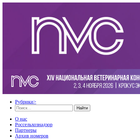
Рубрики
>
Найти
О нас
Россельхознадзор
Партнеры
Архив номеров