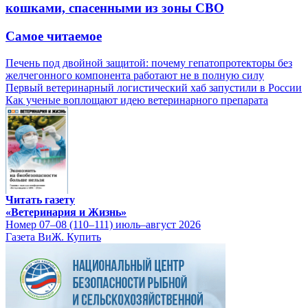
кошками, спасенными из зоны СВО
Самое читаемое
Печень под двойной защитой: почему гепатопротекторы без
желчегонного компонента работают не в полную силу
Первый ветеринарный логистический хаб запустили в России
Как ученые воплощают идею ветеринарного препарата
Читать газету
«Ветеринария и Жизнь»
Номер 07–08 (110–111) июль–август 2026
Газета ВиЖ. Купить