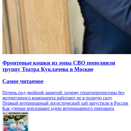
Фронтовые кошки из зоны СВО пополнили
труппу Театра Куклачева в Москве
Самое читаемое
Печень под двойной защитой: почему гепатопротекторы без
желчегонного компонента работают не в полную силу
Первый ветеринарный логистический хаб запустили в России
Как ученые воплощают идею ветеринарного препарата