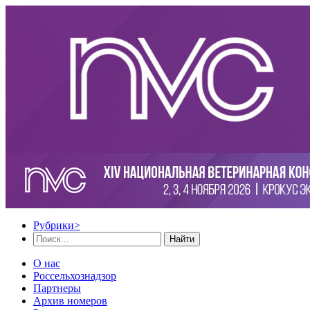
Рубрики
>
Найти
О нас
Россельхознадзор
Партнеры
Архив номеров