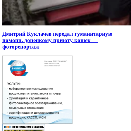
Дмитрий Куклачев передал гуманитарную
помощь донецкому приюту кошек —
фоторепортаж