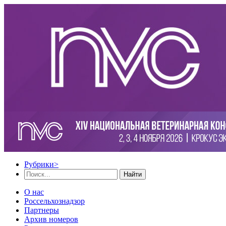
Рубрики
>
Найти
О нас
Россельхознадзор
Партнеры
Архив номеров