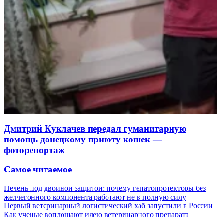
Дмитрий Куклачев передал гуманитарную
помощь донецкому приюту кошек —
фоторепортаж
Самое читаемое
Печень под двойной защитой: почему гепатопротекторы без
желчегонного компонента работают не в полную силу
Первый ветеринарный логистический хаб запустили в России
Как ученые воплощают идею ветеринарного препарата