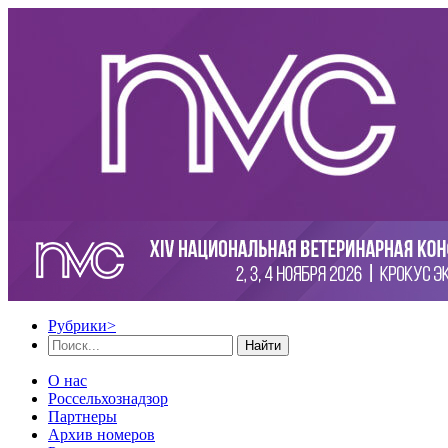
Рубрики
>
Найти
О нас
Россельхознадзор
Партнеры
Архив номеров