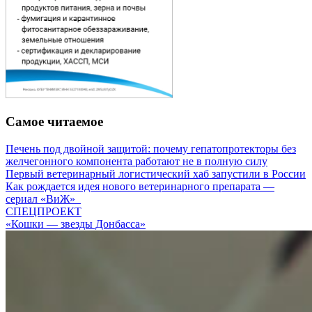
Самое читаемое
Печень под двойной защитой: почему гепатопротекторы без
желчегонного компонента работают не в полную силу
Первый ветеринарный логистический хаб запустили в России
Как рождается идея нового ветеринарного препарата —
сериал «ВиЖ»
СПЕЦПРОЕКТ
«Кошки — звезды Донбасса»