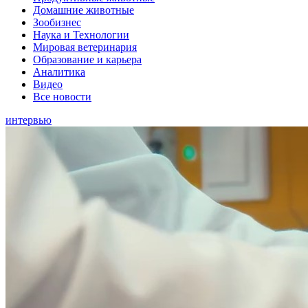
Домашние животные
Зообизнес
Наука и Технологии
Мировая ветеринария
Образование и карьера
Аналитика
Видео
Все новости
интервью