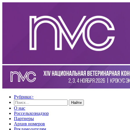
Рубрики
>
Найти
О нас
Россельхознадзор
Партнеры
Архив номеров
Рекламодателям