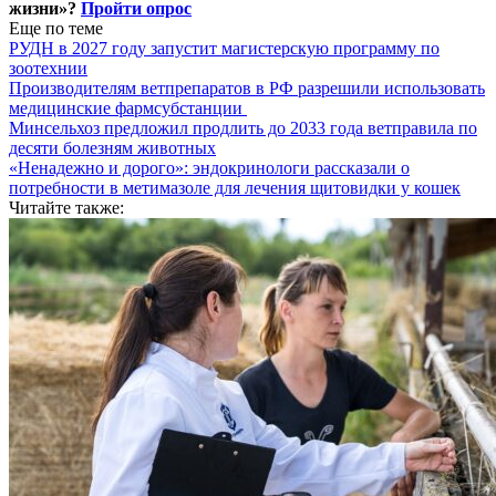
жизни»?
Пройти опрос
Еще по теме
РУДН в 2027 году запустит магистерскую программу по
зоотехнии
Производителям ветпрепаратов в РФ разрешили использовать
медицинские фармсубстанции
Минсельхоз предложил продлить до 2033 года ветправила по
десяти болезням животных
«Ненадежно и дорого»: эндокринологи рассказали о
потребности в метимазоле для лечения щитовидки у кошек
Читайте также: