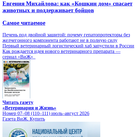
Евгения Михайлова: как «Кошкин дом» спасает
животных и поддерживает бойцов
Самое читаемое
Печень под двойной защитой: почему гепатопротекторы без
желчегонного компонента работают не в полную силу
Первый ветеринарный логистический хаб запустили в России
Как рождается идея нового ветеринарного препарата —
сериал «ВиЖ»
Читать газету
«Ветеринария и Жизнь»
Номер 07–08 (110–111) июль–август 2026
Газета ВиЖ. Купить