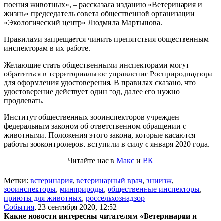
поения животных», – рассказала изданию «Ветеринария и
жизнь» председатель совета общественной организации
«Экологический центр» Людмила Мартынова.
Правилами запрещается чинить препятствия общественным
инспекторам в их работе.
Желающие стать общественными инспекторами могут
обратиться в территориальное управление Росприроднадзора
для оформления удостоверения. В правилах сказано, что
удостоверение действует один год, далее его нужно
продлевать.
Институт общественных зооинспекторов учрежден
федеральным законом об ответственном обращении с
животными. Положения этого закона, которые касаются
работы зооконтролеров, вступили в силу с января 2020 года.
Читайте нас в
Макс
и
ВК
Метки:
ветеринария
,
ветеринарный врач
,
вниизж
,
зооинспекторы
,
минприроды
,
общественные инспекторы
,
приюты для животных
,
россельхознадзор
События
,
23 сентября 2020, 12:52
Какие новости интересны читателям «Ветеринарии и