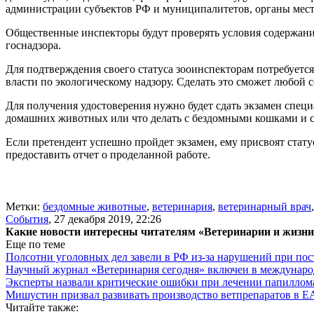
администрации субъектов РФ и муниципалитетов, органы мест
Общественные инспекторы будут проверять условия содержания
госнадзора.
Для подтверждения своего статуса зооинспекторам потребуется
власти по экологическому надзору. Сделать это сможет любой
Для получения удостоверения нужно будет сдать экзамен спец
домашних животных или что делать с бездомными кошками и 
Если претендент успешно пройдет экзамен, ему присвоят стату
предоставить отчет о проделанной работе.
Метки:
бездомные животные
,
ветеринария
,
ветеринарный врач
События
,
27 декабря 2019, 22:26
Какие новости интересны читателям «Ветеринарии и жизн
Еще по теме
Полсотни уголовных дел завели в РФ из-за нарушений при пост
Научный журнал «Ветеринария сегодня» включен в междунаро
Эксперты назвали критические ошибки при лечении папиллома
Мишустин призвал развивать производство ветпрепаратов в 
Читайте также: