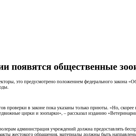
ссии появятся общественные зо
пекторы, это предусмотрено положением федерального закона «
оды.
в проверки в законе пока указаны только приюты. «Но, скорее 
редвижные цирки и зоопарки», – рассказал изданию «Ветеринари
ролерам администрация учреждений должна предоставлять беспр
факты жестокого обращения, материалы должны быть направлены в