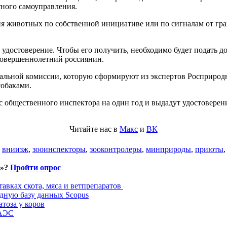
ного самоуправления.
 животных по собственной инициативе или по сигналам от граж
 удостоверение. Чтобы его получить, необходимо будет подать 
 совершеннолетний россиянин.
иальной комиссии, которую сформируют из экспертов Росприрод
собаками.
с общественного инспектора на один год и выдадут удостоверен
Читайте нас в
Макс
и
ВК
,
вниизж
,
зооинспекторы
,
зооконтролеры
,
минприроды
,
приюты
и»?
Пройти опрос
авках скота, мяса и ветпрепаратов
дную базу данных Scopus
тоза у коров
ЕАЭС