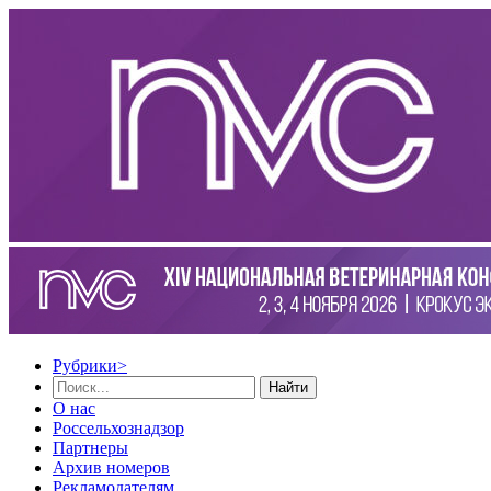
Рубрики
>
Найти
О нас
Россельхознадзор
Партнеры
Архив номеров
Рекламодателям