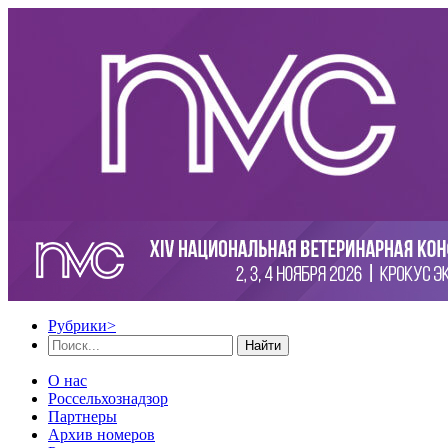
Рубрики
>
Найти
О нас
Россельхознадзор
Партнеры
Архив номеров