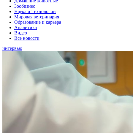
Домашние животные
Зообизнес
Наука и Технологии
Мировая ветеринария
Образование и карьера
Аналитика
Видео
Все новости
интервью