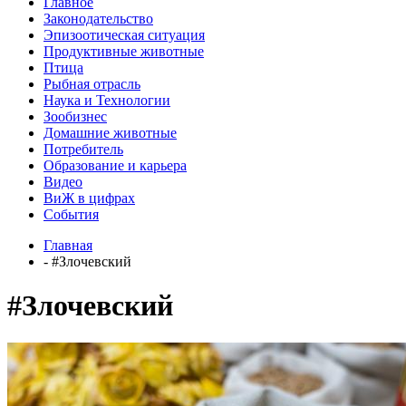
Главное
Законодательство
Эпизоотическая ситуация
Продуктивные животные
Птица
Рыбная отрасль
Наука и Технологии
Зообизнес
Домашние животные
Потребитель
Образование и карьера
Видео
ВиЖ в цифрах
События
Главная
- #Злочевский
#Злочевский