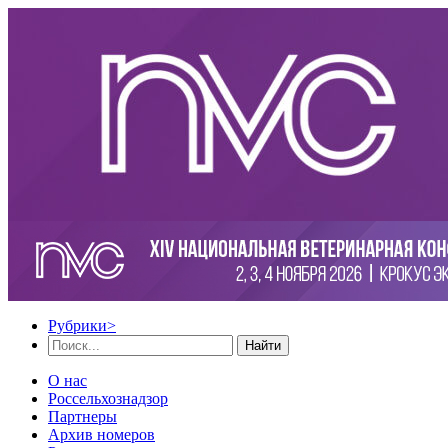
Рубрики
>
Найти
О нас
Россельхознадзор
Партнеры
Архив номеров