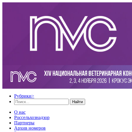
Рубрики
>
Найти
О нас
Россельхознадзор
Партнеры
Архив номеров