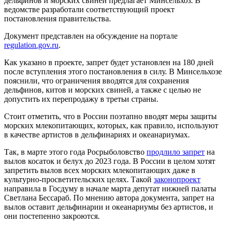
дельфинов и морских свиней предлагает Минсельхоз. В
ведомстве разработали соответствующий проект
постановления правительства.
Документ представлен на обсуждение на портале
regulation.gov.ru
.
Как указано в проекте, запрет будет установлен на 180 дней
после вступления этого постановления в силу. В Минсельхозе
пояснили, что ограничения вводятся для сохранения
дельфинов, китов и морских свиней, а также с целью не
допустить их перепродажу в третьи страны.
Стоит отметить, что в России поэтапно вводят меры защиты
морских млекопитающих, которых, как правило, используют
в качестве артистов в дельфинариях и океанариумах.
Так, в марте этого года Росрыболовство
продлило запрет
на
вылов косаток и белух до 2023 года. В России в целом хотят
запретить вылов всех морских млекопитающих даже в
культурно-просветительских целях. Такой
законопроект
направила в Госдуму в начале марта депутат нижней палаты
Светлана Бессараб. По мнению автора документа, запрет на
вылов оставит дельфинарии и океанариумы без артистов, и
они постепенно закроются.