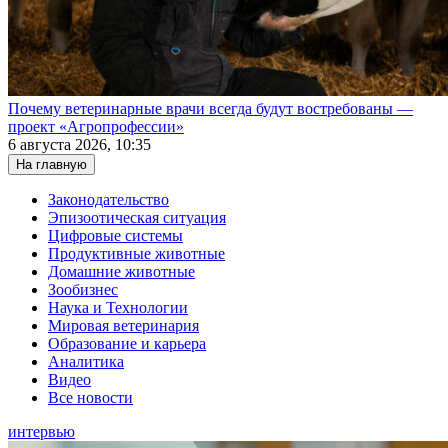
Почему ветеринарные врачи всегда будут востребованы —
проект «Агропрофессии»
6 августа 2026, 10:35
На главную
Законодательство
Эпизоотическая ситуация
Цифровые системы
Продуктивные животные
Домашние животные
Зообизнес
Наука и Технологии
Мировая ветеринария
Образование и карьера
Аналитика
Видео
Все новости
интервью