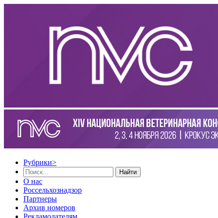
Рубрики
>
Найти
О нас
Россельхознадзор
Партнеры
Архив номеров
Рекламодателям