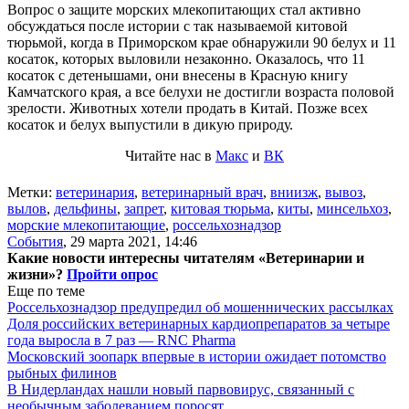
Вопрос о защите морских млекопитающих стал активно
обсуждаться после истории с так называемой китовой
тюрьмой, когда в Приморском крае обнаружили 90 белух и 11
косаток, которых выловили незаконно. Оказалось, что 11
косаток с детенышами, они внесены в Красную книгу
Камчатского края, а все белухи не достигли возраста половой
зрелости. Животных хотели продать в Китай. Позже всех
косаток и белух выпустили в дикую природу.
Читайте нас в
Макс
и
ВК
Метки:
ветеринария
,
ветеринарный врач
,
вниизж
,
вывоз
,
вылов
,
дельфины
,
запрет
,
китовая тюрьма
,
киты
,
минсельхоз
,
морские млекопитающие
,
россельхознадзор
События
,
29 марта 2021, 14:46
Какие новости интересны читателям «Ветеринарии и
жизни»?
Пройти опрос
Еще по теме
Россельхознадзор предупредил об мошеннических рассылках
Доля российских ветеринарных кардиопрепаратов за четыре
года выросла в 7 раз — RNC Pharma
Московский зоопарк впервые в истории ожидает потомство
рыбных филинов
В Нидерландах нашли новый парвовирус, связанный с
необычным заболеванием поросят