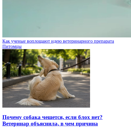
Как ученые воплощают идею ветеринарного препарата
Питомцы
Почему собака чешется, если блох нет?
Ветеринар объяснила, в чем причина