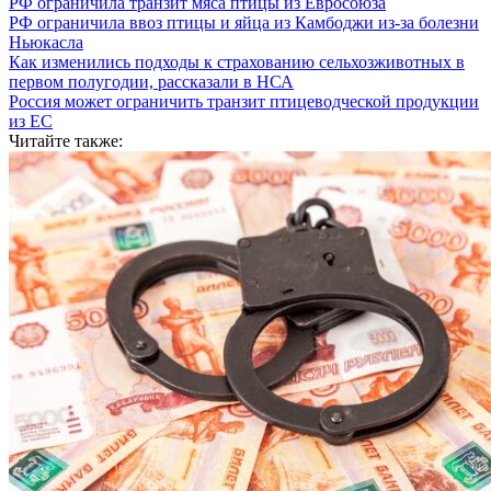
РФ ограничила транзит мяса птицы из Евросоюза
РФ ограничила ввоз птицы и яйца из Камбоджи из-за болезни
Ньюкасла
Как изменились подходы к страхованию сельхозживотных в
первом полугодии, рассказали в НСА
Россия может ограничить транзит птицеводческой продукции
из ЕС
Читайте также: