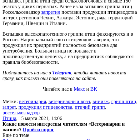
вспышек гриппа птиц среди сельхозпоголовья и свыше 150
очагов у диких пернатых. Ранее из-за вспышек гриппа птиц
Россельхознадзор
запретил
поставки продукции птицеводства
из трех регионов Чехии, Алжира, Эстонии, ряда территорий
Германии, Швеции и Италии.
Вспышки высокопатогенного гриппа птиц фиксируются и в
России. Национальный союз птицеводов заверил, что
продукция их предприятий полностью безопасна для
употребления. Больная птица не попадает в
производственную цепочку, а на предприятиях соблюдаются
правила биобезопасности.
Подпишитесь на нас в
Telegram
, чтобы читать новости
сразу, как только они появляются на сайте.
Читайте нас в
Макс
и
ВК
Метки:
ветеринария
,
ветеринарный врач
,
вниизж
,
грипп птиц
,
запрет
,
продукция птицеводства
,
птичий грипп
,
россельхознадзор
Птица
,
15 марта 2021, 14:06
Какие новости интересны читателям «Ветеринарии и
жизни»?
Пройти опрос
Еще по теме