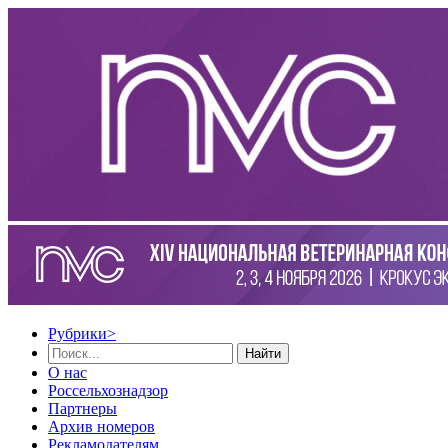
Рубрики
>
Найти
О нас
Россельхознадзор
Партнеры
Архив номеров
Рекламодателям