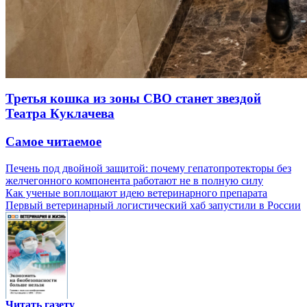
Третья кошка из зоны СВО станет звездой
Театра Куклачева
Самое читаемое
Печень под двойной защитой: почему гепатопротекторы без
желчегонного компонента работают не в полную силу
Как ученые воплощают идею ветеринарного препарата
Первый ветеринарный логистический хаб запустили в России
Читать газету