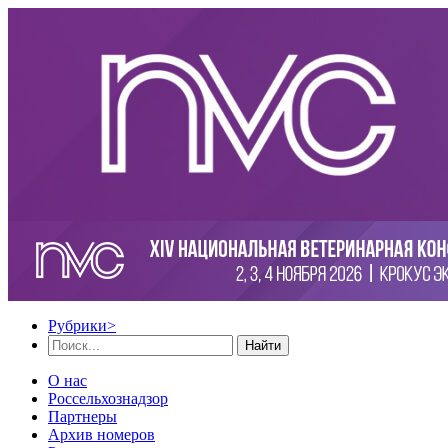
Рубрики
>
Найти
О нас
Россельхознадзор
Партнеры
Архив номеров