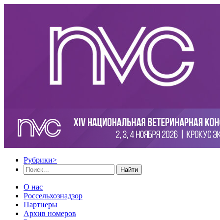
Рубрики
>
Найти
О нас
Россельхознадзор
Партнеры
Архив номеров