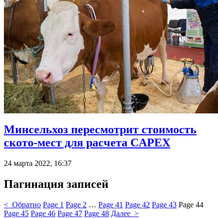
Минсельхоз пересмотрит стоимость
ското-мест для расчета CAPEX
24 марта 2022, 16:37
Пагинация записей
< Обратно
Page
1
Page
2
…
Page
41
Page
42
Page
43
Page
44
Page
45
Page
46
Page
47
Page
48
Далее >