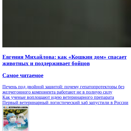
Евгения Михайлова: как «Кошкин дом» спасает
животных и поддерживает бойцов
Самое читаемое
Печень под двойной защитой: почему гепатопротекторы без
желчегонного компонента работают не в полную силу
Как ученые воплощают идею ветеринарного препарата
Первый ветеринарный логистический хаб запустили в России