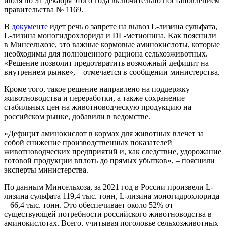
июля по 31 декабря этого года включительно постановлением
правительства № 1169.
В
документе
идет речь о запрете на вывоз L-лизина сульфата,
L-лизина моногидрохлорида и DL-метионина. Как пояснили
в Минсельхозе, это важные кормовые аминокислоты, которые
необходимы для полноценного рациона сельхозживотных.
«Решение позволит предотвратить возможный дефицит на
внутреннем рынке», – отмечается в сообщении министерства.
Кроме того, такое решение направлено на поддержку
животноводства и переработки, а также сохранение
стабильных цен на животноводческую продукцию на
российском рынке, добавили в ведомстве.
«Дефицит аминокислот в кормах для животных влечет за
собой снижение производственных показателей
животноводческих предприятий ‎и, как следствие, удорожание
готовой продукции вплоть до прямых убытков», – пояснили
эксперты министерства.
По данным Минсельхоза, за 2021 год в России произвели L-
лизина сульфата 119,4 тыс. тонн, L-лизина моногидрохлорида
– 66,4 тыс. тонн. Это обеспечивает около 52% от
существующей потребности российского животноводства в
аминокислотах. Всего, учитывая поголовье сельхозживотных