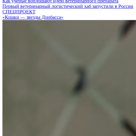
Как ученые воплощают идею ветеринарного препарата
Первый ветеринарный логистический хаб запустили в России
СПЕЦПРОЕКТ
«Кошки — звезды Донбасса»