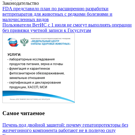
Законодательство
FDA представило план по расширению разработки
ветпрепаратов для животных с редкими болезнями и
малочисленных видов
Пользователи ВетИС с 1 июля не смогут выполнять операции
без привязки учетной записи к Госуслугам
Самое читаемое
Печень под двойной защитой: почему гепатопротекторы без
желчегонного компонента работают не в полную силу