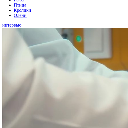
Птица
Кролики
Олени
интервью