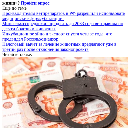
жизни»?
Пройти опрос
Еще по теме
Производителям ветпрепаратов в РФ разрешили использовать
медицинские фармсубстанции
Минсельхоз предложил продлить до 2033 года ветправила по
десяти болезням животных
Инкубационное яйцо и экспорт спустя четыре года: что
предвидел Россельхознадзор
Налоговый вычет за лечение животных предлагают уже в
третий раз после отклонения законопроекта
Читайте также: