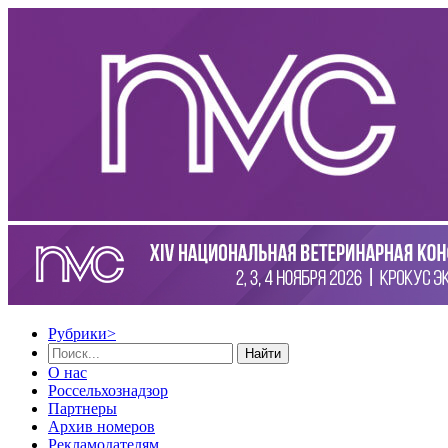
Рубрики
>
Найти
О нас
Россельхознадзор
Партнеры
Архив номеров
Рекламодателям