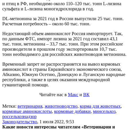
и птиц в РФ, необходимо около 110–120 тыс. тонн L-лизина
сульфата и L-лизина моногидрохлорида в год.
DL-метионина за 2021 год в России выпустили 25 тыс. тонн.
Расчетная потребность – около 60 тыс. тонн.
Недостающий объем аминокислот Россия импортирует. Так,
по данным ФТС, импорт лизина за 2021 год составил 43,1
тыс. тонн, метионина – 33,7 тыс. тонн. При этом российские
производители в прошлом году экспортировали 10,7 тыс.
тонн необходимого для российских животноводов метионина.
Временный запрет не распространяется на вывоз кормовых
аминокислот в страны Евразийского экономического союза,
Абхазию, Южную Осетию, Донецкую и Луганскую народные
республики, а также в целях оказания международной
гуманитарной помощи.
Читайте нас в
Макс
и
ВК
Метки:
ветеринария
,
животноводство
,
корма для животных
,
кормовые аминокислоты
,
кормовые добавки
,
минсельхоз
,
россельхознадзор
Законодательство
,
1 июля 2022, 9:53
Какие новости интересны читателям «Ветеринарии и