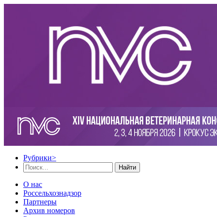
Рубрики
>
Найти
О нас
Россельхознадзор
Партнеры
Архив номеров