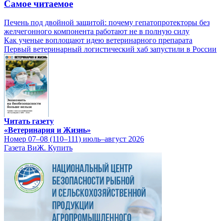
Самое читаемое
Печень под двойной защитой: почему гепатопротекторы без
желчегонного компонента работают не в полную силу
Как ученые воплощают идею ветеринарного препарата
Первый ветеринарный логистический хаб запустили в России
Читать газету
«Ветеринария и Жизнь»
Номер 07–08 (110–111) июль–август 2026
Газета ВиЖ. Купить