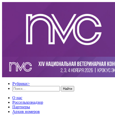
Рубрики
>
Найти
О нас
Россельхознадзор
Партнеры
Архив номеров