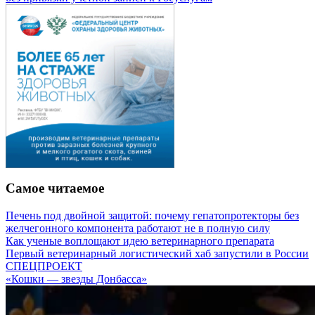
Самое читаемое
Печень под двойной защитой: почему гепатопротекторы без
желчегонного компонента работают не в полную силу
Как ученые воплощают идею ветеринарного препарата
Первый ветеринарный логистический хаб запустили в России
СПЕЦПРОЕКТ
«Кошки — звезды Донбасса»