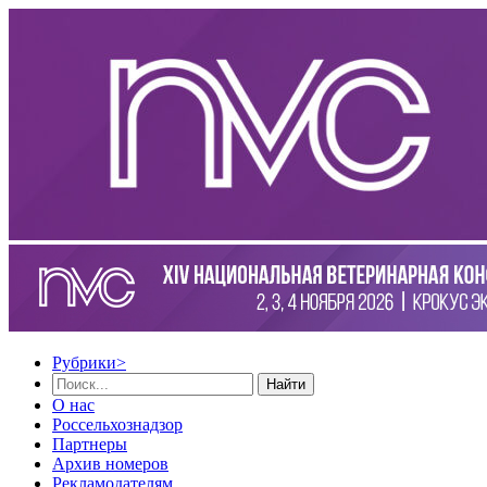
Рубрики
>
Найти
О нас
Россельхознадзор
Партнеры
Архив номеров
Рекламодателям