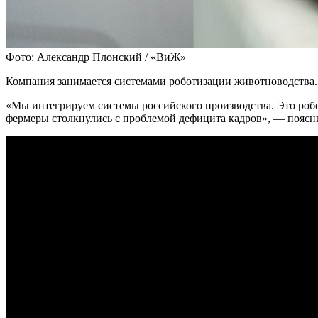
Фото: Александр Плонский / «ВиЖ»
Компания занимается системами роботизации животноводства. 
«Мы интегрируем системы российского производства. Это робо
фермеры столкнулись с проблемой дефицита кадров», — поясни