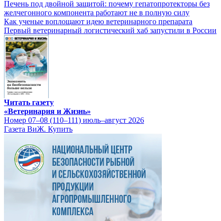
Печень под двойной защитой: почему гепатопротекторы без
желчегонного компонента работают не в полную силу
Как ученые воплощают идею ветеринарного препарата
Первый ветеринарный логистический хаб запустили в России
Читать газету
«Ветеринария и Жизнь»
Номер 07–08 (110–111) июль–август 2026
Газета ВиЖ. Купить