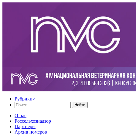
Рубрики
>
Найти
О нас
Россельхознадзор
Партнеры
Архив номеров