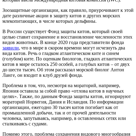
Зоозащитные организации, как правило, приурочивают к этой
дате различные акции в защиту китов и других морских
млекопитающих, в числе которых дельфины.
В России существует Фонд защиты китов, который своей
целью ставит сохранение и восстановление численности этих
видов животных. В конце 2020 года представители фонда
заявили
, что в мире в скором времени могут исчезнуть два
вида китов. Речь о гладком атлантическом ките и синем
(голубом) ките. По оценкам биологов, гладких атлантических
китов в мире осталось 250 особей, а голубых китов – от двух
до шести тысяч. Об этом рассказал морской биолог Антон
Ланге, он входит в клуб друзей фонда.
Проблема в том, что, несмотря на мораторий, например,
Япония оставила за собой право «отлова китов в научных
целях». Также, по данным Фонда защиты китов, игнорируют
мораторий Норвегия, Дания и Исландия. По информации
организации, ежегодно 30 тысяч китов погибает как от
промышленной добычи, так и от прочей деятельности
человека, запутываясь, например, в оставленных сетях или
сталкиваясь с судами.
Помимо этого, проблема сохранения видового многообразия