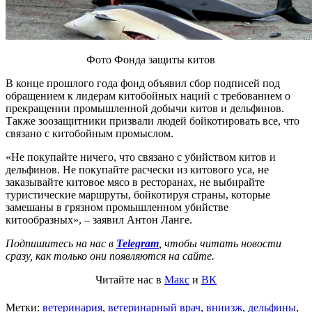
Фото Фонда защиты китов
В конце прошлого года фонд объявил сбор подписей под
обращением к лидерам китобойных наций с требованием о
прекращении промышленной добычи китов и дельфинов.
Также зоозащитники призвали людей бойкотировать все, что
связано с китобойным промыслом.
«Не покупайте ничего, что связано с убийством китов и
дельфинов. Не покупайте расчески из китового уса, не
заказывайте китовое мясо в ресторанах, не выбирайте
туристические маршруты, бойкотируя страны, которые
замешаны в грязном промышленном убийстве
китообразных», – заявил Антон Ланге.
Подпишитесь на нас в
Telegram
, чтобы читать новости
сразу, как только они появляются на сайте.
Читайте нас в
Макс
и
ВК
Метки:
ветеринария
,
ветеринарный врач
,
вниизж
,
дельфины
,