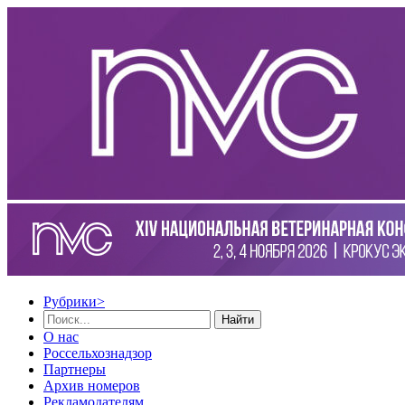
Рубрики
>
Найти
О нас
Россельхознадзор
Партнеры
Архив номеров
Рекламодателям