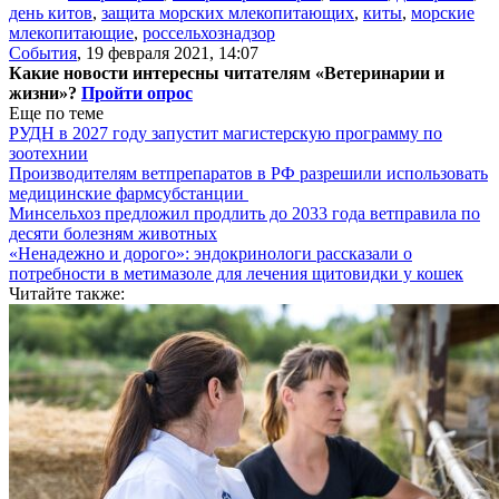
день китов
,
защита морских млекопитающих
,
киты
,
морские
млекопитающие
,
россельхознадзор
События
,
19 февраля 2021, 14:07
Какие новости интересны читателям «Ветеринарии и
жизни»?
Пройти опрос
Еще по теме
РУДН в 2027 году запустит магистерскую программу по
зоотехнии
Производителям ветпрепаратов в РФ разрешили использовать
медицинские фармсубстанции
Минсельхоз предложил продлить до 2033 года ветправила по
десяти болезням животных
«Ненадежно и дорого»: эндокринологи рассказали о
потребности в метимазоле для лечения щитовидки у кошек
Читайте также: