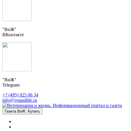
"ВиЖ"
ВКонтакте
"ВиЖ"
Telegram
+7 (495) 925 06 34
info@vetandlife.ru
Газета ВиЖ. Купить