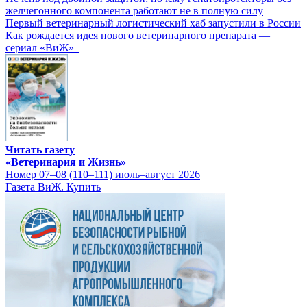
желчегонного компонента работают не в полную силу
Первый ветеринарный логистический хаб запустили в России
Как рождается идея нового ветеринарного препарата —
сериал «ВиЖ»
Читать газету
«Ветеринария и Жизнь»
Номер 07–08 (110–111) июль–август 2026
Газета ВиЖ. Купить