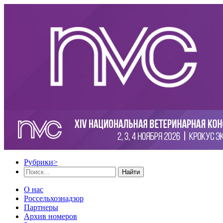
Рубрики
>
Найти
О нас
Россельхознадзор
Партнеры
Архив номеров