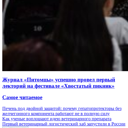
Журнал «Питомцы» успешно провел первый
лекторий на фестивале «Хвостатый пикник»
Самое читаемое
Печень под двойной защитой: почему гепатопротекторы без
желчегонного компонента работают не в полную силу
Как ученые воплощают идею ветеринарного препарата
Первый ветеринарный логистический хаб запустили в России