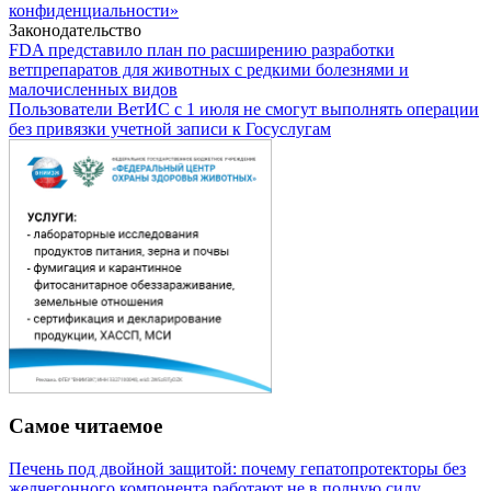
конфиденциальности»
Законодательство
FDA представило план по расширению разработки
ветпрепаратов для животных с редкими болезнями и
малочисленных видов
Пользователи ВетИС с 1 июля не смогут выполнять операции
без привязки учетной записи к Госуслугам
Самое читаемое
Печень под двойной защитой: почему гепатопротекторы без
желчегонного компонента работают не в полную силу