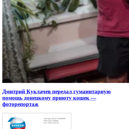
Дмитрий Куклачев передал гуманитарную
помощь донецкому приюту кошек —
фоторепортаж