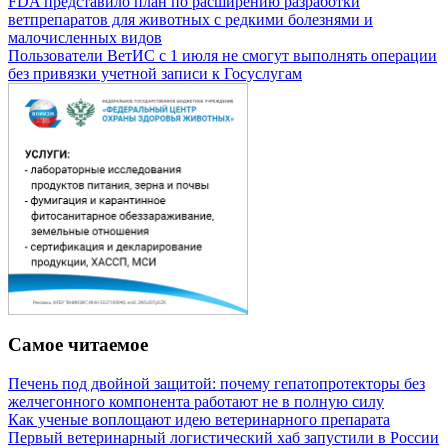
FDA представило план по расширению разработки
ветпрепаратов для животных с редкими болезнями и
малочисленных видов
Пользователи ВетИС с 1 июля не смогут выполнять операции
без привязки учетной записи к Госуслугам
Самое читаемое
Печень под двойной защитой: почему гепатопротекторы без
желчегонного компонента работают не в полную силу
Как ученые воплощают идею ветеринарного препарата
Первый ветеринарный логистический хаб запустили в России