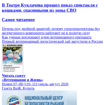
В Театре Куклачева прошел показ спектакля с
кошками, спасенными из зоны СВО
Самое читаемое
Печень под двойной защитой: почему гепатопротекторы без
желчегонного компонента работают не в полную силу
Как ученые воплощают идею ветеринарного препарата
Первый ветеринарный логистический хаб запустили в России
Читать газету
«Ветеринария и Жизнь»
Номер 07–08 (110–111) июль–август 2026
Газета ВиЖ. Купить