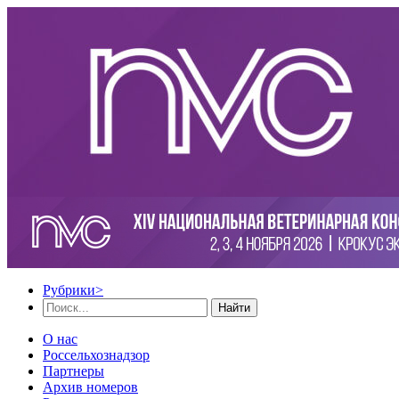
Рубрики
>
Найти
О нас
Россельхознадзор
Партнеры
Архив номеров