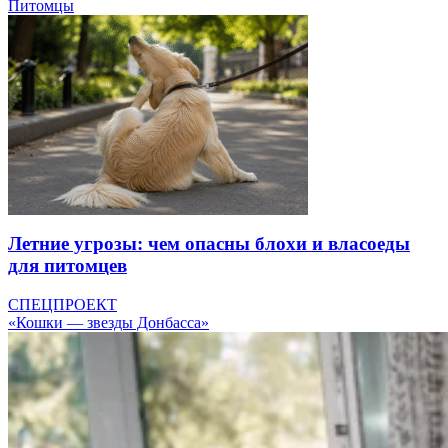
Питомцы
Летние угрозы: чем опасны блохи и власоеды
для питомцев
СПЕЦПРОЕКТ
«Кошки — звезды Донбасса»