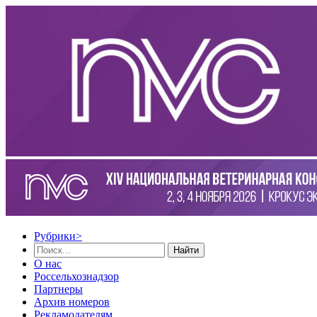
Рубрики
>
Найти
О нас
Россельхознадзор
Партнеры
Архив номеров
Рекламодателям