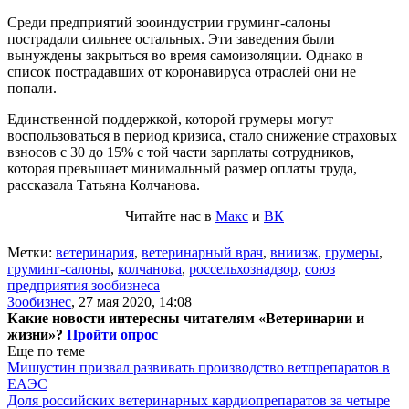
Среди предприятий зооиндустрии груминг-салоны
пострадали сильнее остальных. Эти заведения были
вынуждены закрыться во время самоизоляции. Однако в
список пострадавших от коронавируса отраслей они не
попали.
Единственной поддержкой, которой грумеры могут
воспользоваться в период кризиса, стало снижение страховых
взносов с 30 до 15% с той части зарплаты сотрудников,
которая превышает минимальный размер оплаты труда,
рассказала Татьяна Колчанова.
Читайте нас в
Макс
и
ВК
Метки:
ветеринария
,
ветеринарный врач
,
вниизж
,
грумеры
,
груминг-салоны
,
колчанова
,
россельхознадзор
,
союз
предприятия зообизнеса
Зообизнес
,
27 мая 2020, 14:08
Какие новости интересны читателям «Ветеринарии и
жизни»?
Пройти опрос
Еще по теме
Мишустин призвал развивать производство ветпрепаратов в
ЕАЭС
Доля российских ветеринарных кардиопрепаратов за четыре