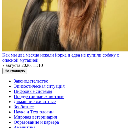
Как мы два месяца искали йорка и едва не купили собаку с
опасной мутацией
7 августа 2026, 11:10
На главную
Законодательство
Эпизоотическая ситуация
Цифровые системы
Продуктивные животные
Домашние животные
Зообизнес
Наука и Технологии
Мировая ветеринария
Образование и карьера
Аналитика