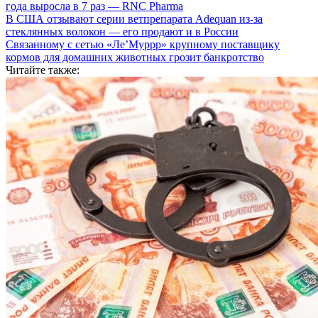
года выросла в 7 раз — RNC Pharma
В США отзывают серии ветпрепарата Adequan из-за
стеклянных волокон — его продают и в России
Связанному с сетью «Ле’Муррр» крупному поставщику
кормов для домашних животных грозит банкротство
Читайте также: