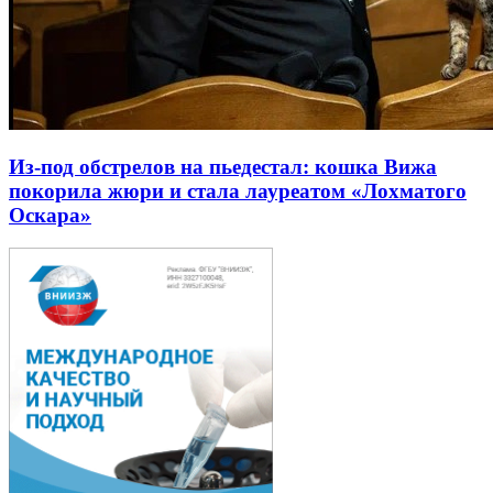
Из-под обстрелов на пьедестал: кошка Вижа
покорила жюри и стала лауреатом «Лохматого
Оскара»