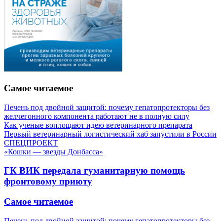
Самое читаемое
Печень под двойной защитой: почему гепатопротекторы без
желчегонного компонента работают не в полную силу
Как ученые воплощают идею ветеринарного препарата
Первый ветеринарный логистический хаб запустили в России
СПЕЦПРОЕКТ
«Кошки — звезды Донбасса»
ГК ВИК передала гуманитарную помощь
фронтовому приюту
Самое читаемое
Печень под двойной защитой: почему гепатопротекторы без