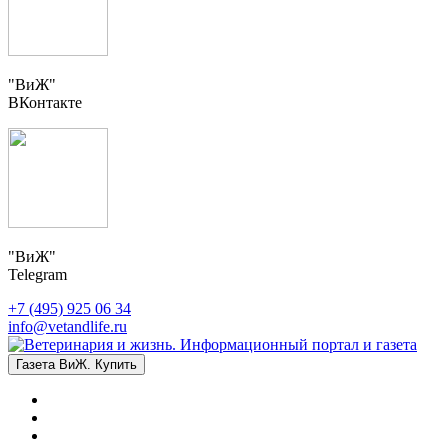
"ВиЖ"
ВКонтакте
"ВиЖ"
Telegram
+7 (495) 925 06 34
info@vetandlife.ru
Газета ВиЖ. Купить