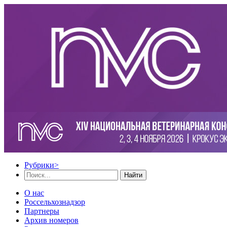
Рубрики
>
Найти
О нас
Россельхознадзор
Партнеры
Архив номеров