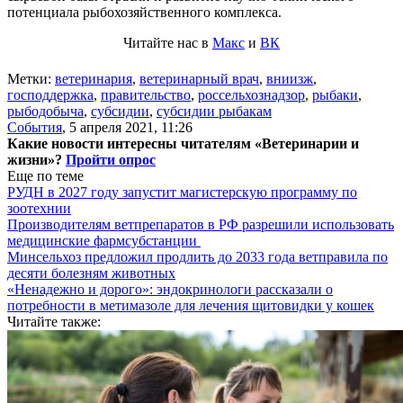
потенциала рыбохозяйственного комплекса.
Читайте нас в
Макс
и
ВК
Метки:
ветеринария
,
ветеринарный врач
,
вниизж
,
господдержка
,
правительство
,
россельхознадзор
,
рыбаки
,
рыбодобыча
,
субсидии
,
субсидии рыбакам
События
,
5 апреля 2021, 11:26
Какие новости интересны читателям «Ветеринарии и
жизни»?
Пройти опрос
Еще по теме
РУДН в 2027 году запустит магистерскую программу по
зоотехнии
Производителям ветпрепаратов в РФ разрешили использовать
медицинские фармсубстанции
Минсельхоз предложил продлить до 2033 года ветправила по
десяти болезням животных
«Ненадежно и дорого»: эндокринологи рассказали о
потребности в метимазоле для лечения щитовидки у кошек
Читайте также: