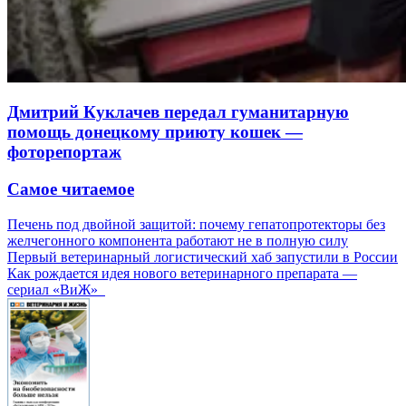
Дмитрий Куклачев передал гуманитарную
помощь донецкому приюту кошек —
фоторепортаж
Самое читаемое
Печень под двойной защитой: почему гепатопротекторы без
желчегонного компонента работают не в полную силу
Первый ветеринарный логистический хаб запустили в России
Как рождается идея нового ветеринарного препарата —
сериал «ВиЖ»