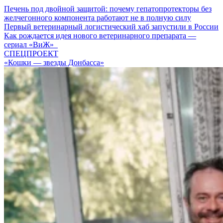
Печень под двойной защитой: почему гепатопротекторы без
желчегонного компонента работают не в полную силу
Первый ветеринарный логистический хаб запустили в России
Как рождается идея нового ветеринарного препарата —
сериал «ВиЖ»
СПЕЦПРОЕКТ
«Кошки — звезды Донбасса»