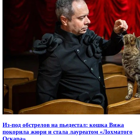
Из-под обстрелов на пьедестал: кошка Вижа
покорила жюри и стала лауреатом «Лохматого
Оскара»