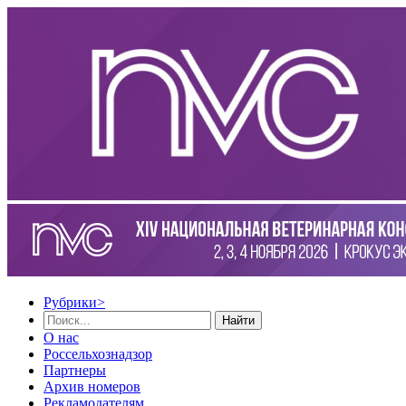
Рубрики
>
Найти
О нас
Россельхознадзор
Партнеры
Архив номеров
Рекламодателям