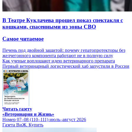
В Театре Куклачева прошел показ спектакля с
кошками, спасенными из зоны СВО
Самое читаемое
Печень под двойной защитой: почему гепатопротекторы без
желчегонного компонента работают не в полную силу
Как ученые воплощают идею ветеринарного препарата
Первый ветеринарный логистический хаб запустили в России
Читать газету
«Ветеринария и Жизнь»
Номер 07–08 (110–111) июль–август 2026
Газета ВиЖ. Купить