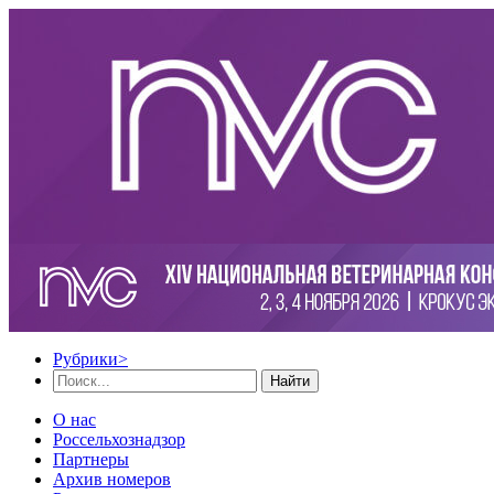
Рубрики
>
Найти
О нас
Россельхознадзор
Партнеры
Архив номеров