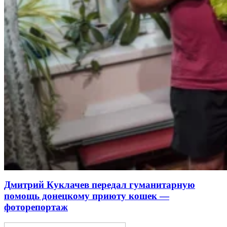
Дмитрий Куклачев передал гуманитарную
помощь донецкому приюту кошек —
фоторепортаж