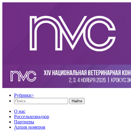
Рубрики
>
Найти
О нас
Россельхознадзор
Партнеры
Архив номеров